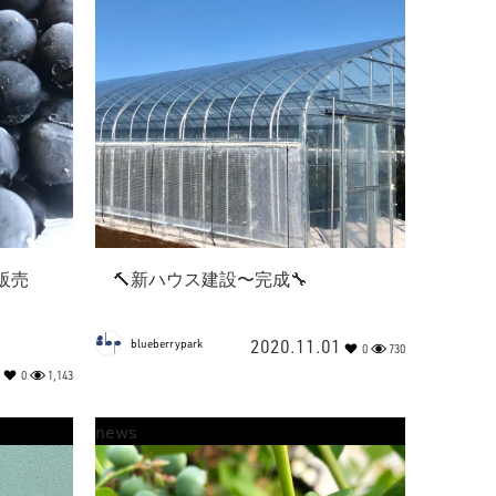
販売
🔨新ハウス建設〜完成🔧
2020.11.01
blueberrypark
0
730
0
1,143
news