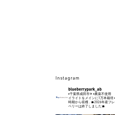
Instagram
blueberrypark_ab
▪️千葉県成田市✈︎
▪️農薬不使用
イライトをメインに1万本栽培
時期から収穫
.
🫐2026年産
ベリーは終了しました🫐