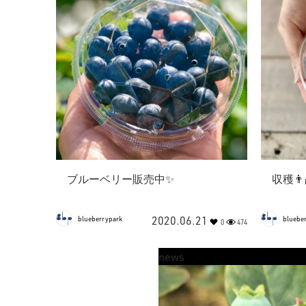
ブルーベリー販売中✨
収穫👨
2020.06.21
blueberrypark
bluebe
0
474
news