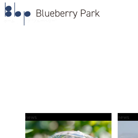
ホーム
タグ "ブルーベリー"
news
news