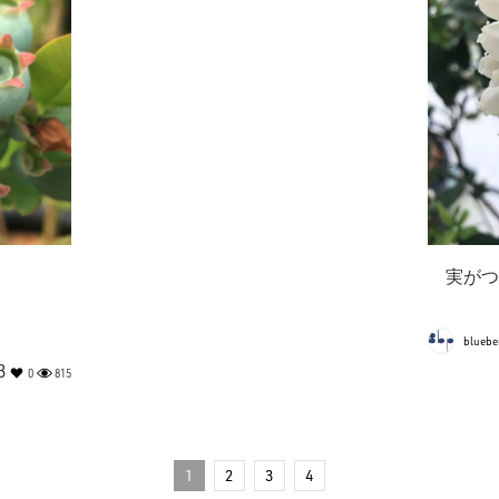
実がつ
bluebe
3
0
815
1
2
3
4