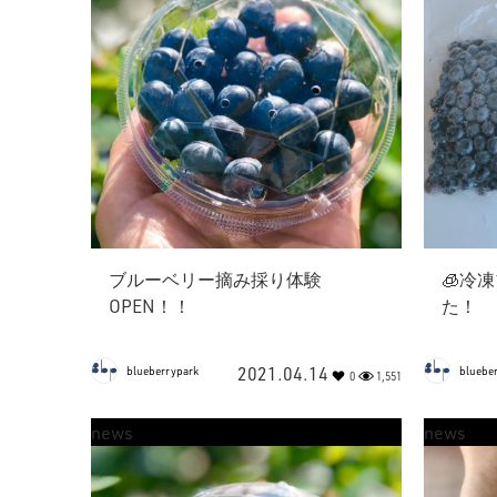
ブルーベリー摘み採り体験
🧊冷
OPEN！！
た！
2021.04.14
blueberrypark
bluebe
0
1,551
news
news