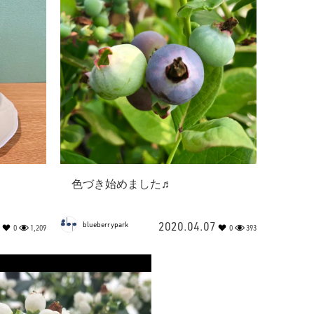
色づき始めました♬
2020.04.07
blueberrypark
0
1,209
0
393