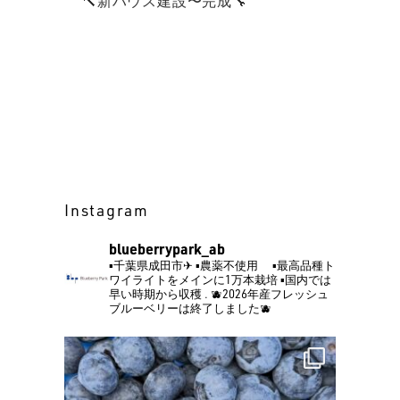
🔨新ハウス建設〜完成🔧
Instagram
blueberrypark_ab
▪️千葉県成田市✈︎
▪️農薬不使用
▪️最高品種ト
ワイライトをメインに1万本栽培
▪️国内では
早い時期から収穫
.
🫐2026年産フレッシュ
ブルーベリーは終了しました🫐