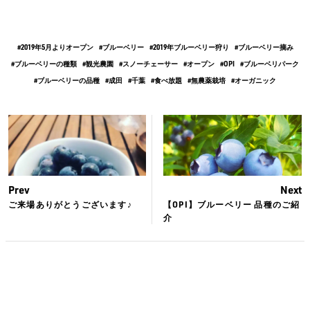
2019年5月よりオープン
ブルーベリー
2019年ブルーベリー狩り
ブルーベリー摘み
ブルーベリーの種類
観光農園
スノーチェーサー
オープン
OPI
ブルーベリパーク
ブルーベリーの品種
成田
千葉
食べ放題
無農薬栽培
オーガニック
Prev
Next
ご来場ありがとうございます♪
【OPI】ブルーベリー 品種のご紹
介