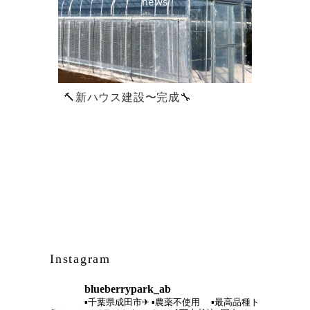
news
🔨新ハウス建設〜完成🔧
Instagram
blueberrypark_ab
▪️千葉県成田市✈︎
▪️農薬不使用
▪️最高品種ト