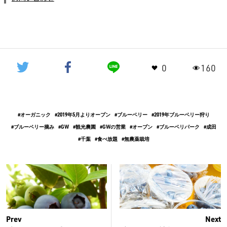
0
160
オーガニック
2019年5月よりオープン
ブルーベリー
2019年ブルーベリー狩り
ブルーベリー摘み
GW
観光農園
GWの営業
オープン
ブルーベリパーク
成田
千葉
食べ放題
無農薬栽培
Prev
Next