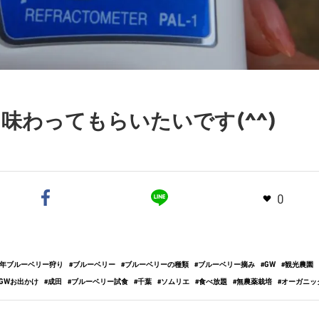
味わってもらいたいです(^^)
0
19年ブルーベリー狩り
ブルーベリー
ブルーベリーの種類
ブルーベリー摘み
GW
観光農園
GWお出かけ
成田
ブルーベリー試食
千葉
ソムリエ
食べ放題
無農薬栽培
オーガニッ