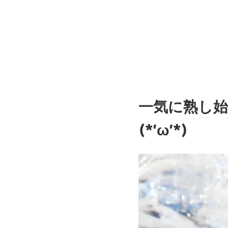
一気に熟し
(*’ω’*)